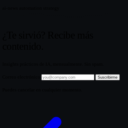
ai-news
automation
strategy
¿Te sirvió? Recibe más
contenido.
Insights prácticos de IA, mensualmente. Sin spam.
Correo electrónico
Suscribirme
Puedes cancelar en cualquier momento.