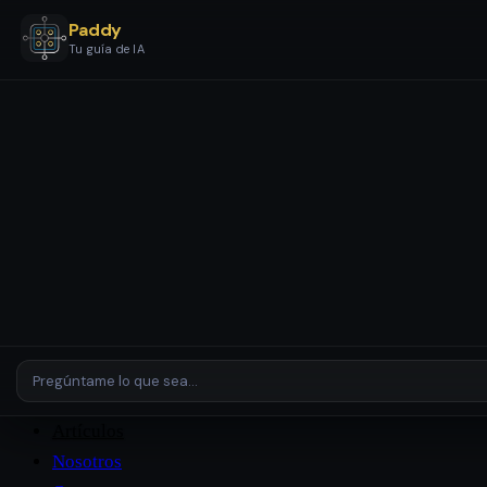
Paddy
Tu guía de IA
Servicios
Etapas y Paquetes
Configuración y Automatización IA
Asistentes y Agentes IA
Revisión de IA
Empresas y
Entornos Complejos
Plataformas
Casos de Estudio
Artículos
Nosotros