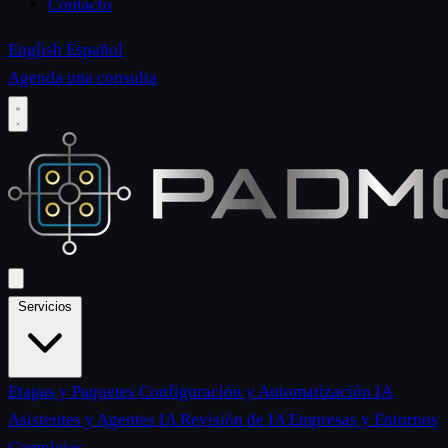
Contacto
English
Español
Agenda una consulta
Servicios
Etapas y Paquetes
Configuración y Automatización IA
Asistentes y Agentes IA
Revisión de IA
Empresas y Entornos
Complejos