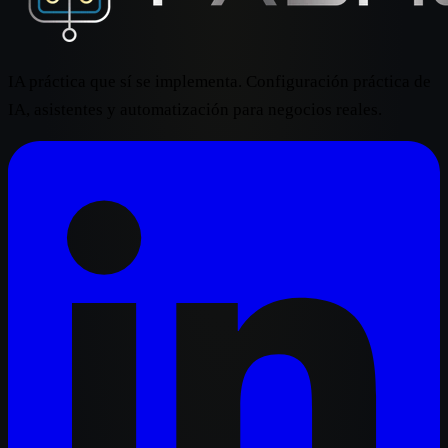
IA práctica que sí se implementa. Configuración práctica de
IA, asistentes y automatización para negocios reales.