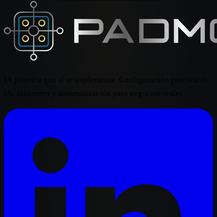
IA práctica que sí se implementa. Configuración práctica de
IA, asistentes y automatización para negocios reales.