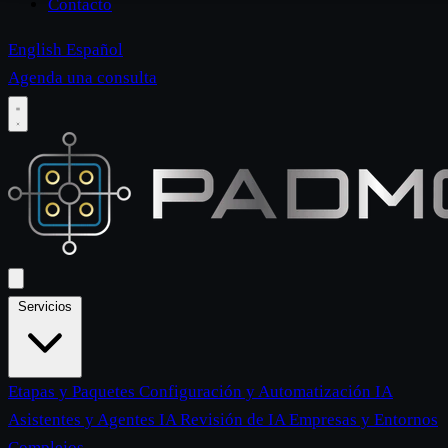
Contacto
English
Español
Agenda una consulta
Servicios
Etapas y Paquetes
Configuración y Automatización IA
Asistentes y Agentes IA
Revisión de IA
Empresas y Entornos
Complejos