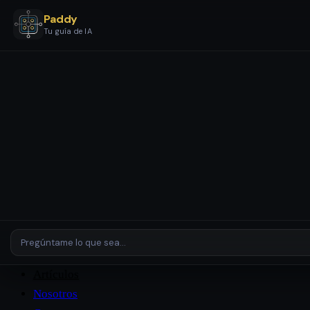
Paddy
Tu guía de IA
Servicios
Etapas y Paquetes
Configuración y Automatización IA
Asistentes y Agentes IA
Revisión de IA
Empresas y
Entornos Complejos
Plataformas
Casos de Estudio
Artículos
Nosotros