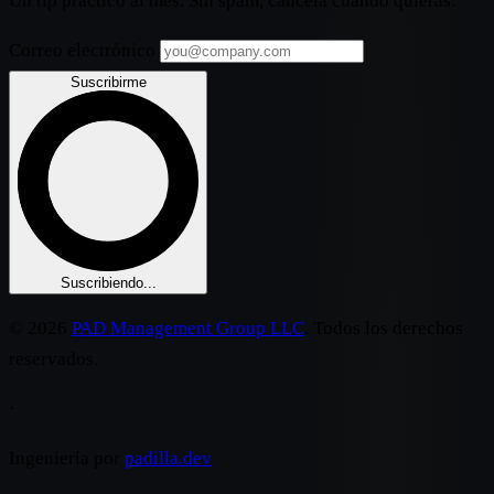
Un tip práctico al mes. Sin spam, cancela cuando quieras.
Correo electrónico
Suscribirme
Suscribiendo...
© 2026
PAD Management Group LLC
. Todos los derechos
reservados.
·
Ingeniería por
padilla.dev