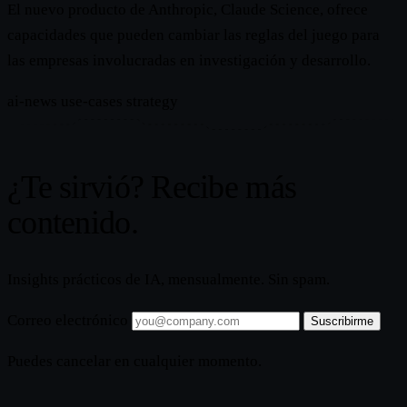
El nuevo producto de Anthropic, Claude Science, ofrece
capacidades que pueden cambiar las reglas del juego para
las empresas involucradas en investigación y desarrollo.
ai-news
use-cases
strategy
¿Te sirvió? Recibe más
contenido.
Insights prácticos de IA, mensualmente. Sin spam.
Correo electrónico
Suscribirme
Puedes cancelar en cualquier momento.