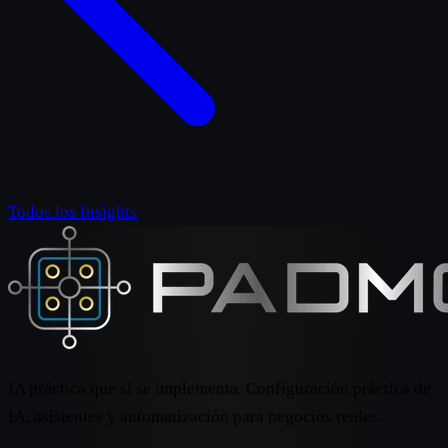
Todos los Insights
IA práctica que sí se implementa. Configuración práctica de
IA, asistentes y automatización para negocios reales.