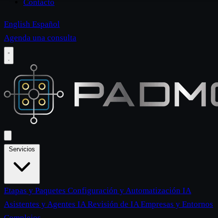
Contacto
English
Español
Agenda una consulta
Servicios
Etapas y Paquetes
Configuración y Automatización IA
Asistentes y Agentes IA
Revisión de IA
Empresas y Entornos
Complejos