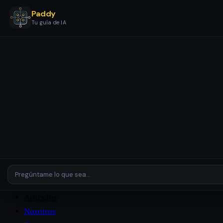
Paddy
Tu guía de IA
Servicios
Etapas y Paquetes
Configuración y Automatización IA
Asistentes y Agentes IA
Revisión de IA
Empresas y
Entornos Complejos
Plataformas
Casos de Estudio
Artículos
Nosotros