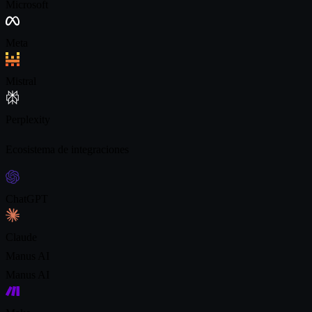
Microsoft
Meta
Mistral
Perplexity
Ecosistema de integraciones
ChatGPT
Claude
Manus AI
Manus AI