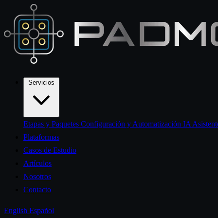
Servicios
Etapas y Paquetes
Configuración y Automatización IA
Asisten
Plataformas
Casos de Estudio
Artículos
Nosotros
Contacto
English
Español