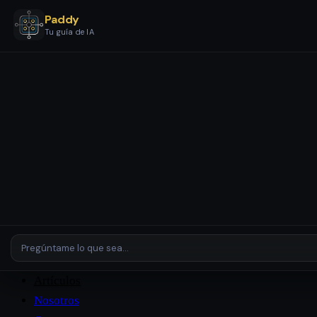
Paddy
Tu guía de IA
Servicios
Etapas y Paquetes
Configuración y Automatización IA
Asistentes y Agentes IA
Revisión de IA
Empresas y
Entornos Complejos
Plataformas
Casos de Estudio
Artículos
Nosotros