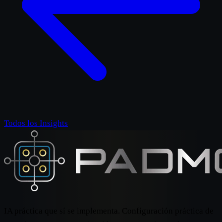
Todos los Insights
IA práctica que sí se implementa. Configuración práctica de