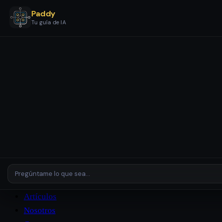
Paddy
Tu guía de IA
Servicios
Etapas y Paquetes
Configuración y Automatización IA
Asistentes y Agentes IA
Revisión de IA
Empresas y
Entornos Complejos
Plataformas
Casos de Estudio
Artículos
Nosotros