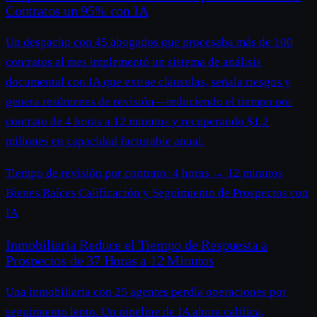
Contratos un 95% con IA
Un despacho con 45 abogados que procesaba más de 100
contratos al mes implementó un sistema de análisis
documental con IA que extrae cláusulas, señala riesgos y
genera resúmenes de revisión—reduciendo el tiempo por
contrato de 4 horas a 12 minutos y recuperando $1.2
millones en capacidad facturable anual.
Tiempo de revisión por contrato:
4 horas
→
12 minutos
Bienes Raíces
Calificación y Seguimiento de Prospectos con
IA
Inmobiliaria Reduce el Tiempo de Respuesta a
Prospectos de 37 Horas a 12 Minutos
Una inmobiliaria con 25 agentes perdía operaciones por
seguimiento lento. Un pipeline de IA ahora califica,