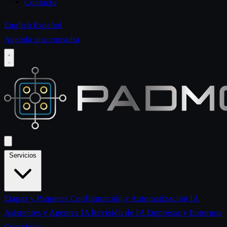
Contacto
English
Español
Agenda una consulta
Servicios
Etapas y Paquetes
Configuración y Automatización IA
Asistentes y Agentes IA
Revisión de IA
Empresas y Entornos
Complejos