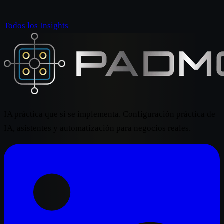
Todos los Insights
IA práctica que sí se implementa. Configuración práctica de
IA, asistentes y automatización para negocios reales.