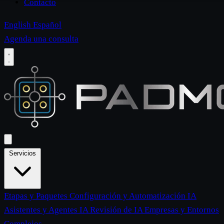
Contacto
English
Español
Agenda una consulta
Servicios
Etapas y Paquetes
Configuración y Automatización IA
Asistentes y Agentes IA
Revisión de IA
Empresas y Entornos
Complejos