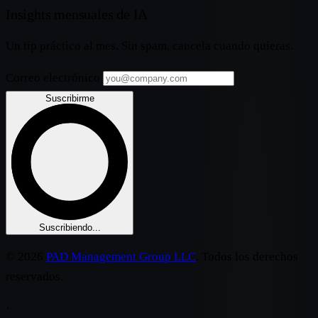
Insights mensuales de IA
Un tip práctico al mes. Sin spam, cancela cuando quieras.
Correo electrónico
Suscribirme
Suscribiendo...
© 2026
PAD Management Group LLC
. Todos los derechos
reservados.
·