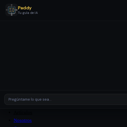
Paddy
Tu guía de IA
Servicios
Etapas y Paquetes
Configuración y Automatización IA
Asistentes y Agentes IA
Revisión de IA
Empresas y
Entornos Complejos
Plataformas
Casos de Estudio
Artículos
Nosotros