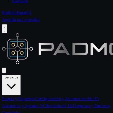
Contacto
English
Español
Agenda una consulta
Servicios
Etapas y Paquetes
Configuración y Automatización IA
Asistentes y Agentes IA
Revisión de IA
Empresas y Entornos
Complejos