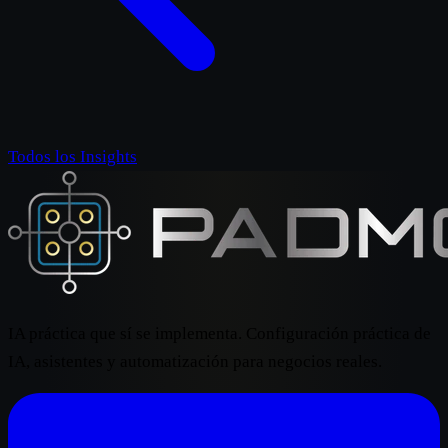
Todos los Insights
IA práctica que sí se implementa. Configuración práctica de
IA, asistentes y automatización para negocios reales.