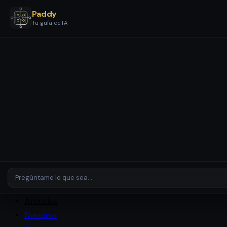
Paddy
Tu guía de IA
Servicios
Etapas y Paquetes
Configuración y Automatización IA
Asistentes y Agentes IA
Revisión de IA
Empresas y
Entornos Complejos
Plataformas
Casos de Estudio
Artículos
Nosotros